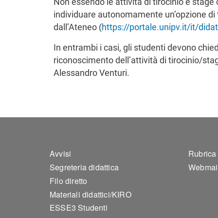
Non essendo le attività di tirocinio e stage c
individuare autonomamente un’opzione di tir
dall’Ateneo (
https://portale.unipv.it/it/dida
In entrambi i casi, gli studenti devono chie
riconoscimento dell’attività di tirocinio/sta
Alessandro Venturi.
Footer 1
Foo
Avvisi
Rubrica
Segreteria didattica
Webmai
Filo diretto
Materiali didattici/KIRO
ESSE3 Studenti