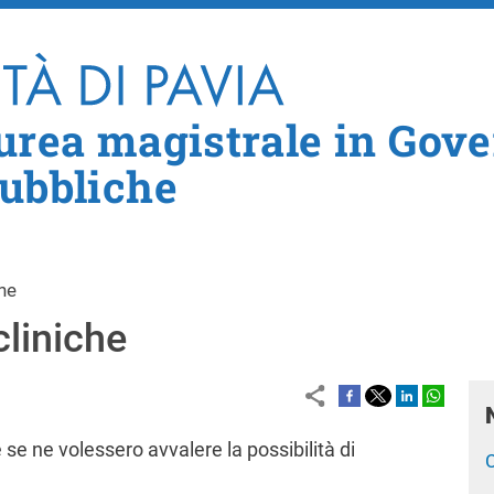
Salta al contenuto principale
aurea magistrale in Gove
Pubbliche
che
cliniche
 se ne volessero avvalere la possibilità di
C