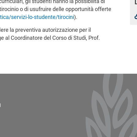
urriculari, gli studenti hanno la possibilità di
ocinio o di usufruire delle opportunità offerte
ttica/servizi-lo-studente/tirocini
).
dere la preventiva autorizzazione per il
ge al Coordinatore del Corso di Studi, Prof.
ter 2
l