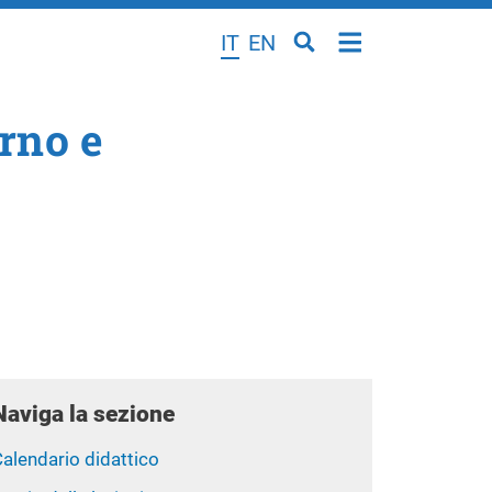
IT
EN
rno e
Naviga la sezione
alendario didattico