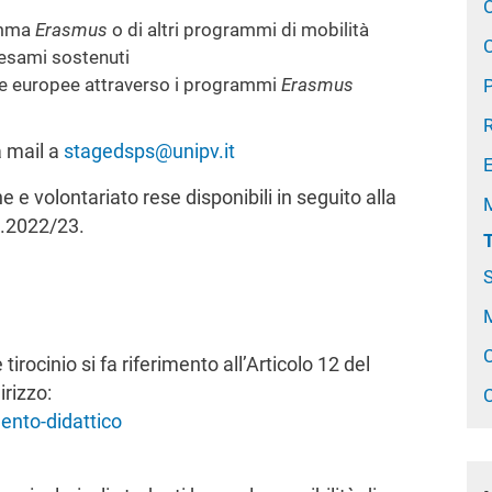
O
amma
Erasmus
o di altri programmi di mobilità
 esami sostenuti
nde europee attraverso i programmi
Erasmus
P
a mail a
stagedsps@unipv.it
e e volontariato rese disponibili in seguito alla
M
.a.2022/23.
T
S
tirocinio si fa riferimento all’Articolo 12 del
rizzo:
C
mento-didattico