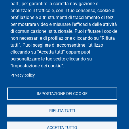
ESSE3 Studenti
parti, per garantire la corretta navigazione e
Privacy
analizzare il traffico e, con il tuo consenso, cookie di
Accessibilità
profilazione e altri strumenti di tracciamento di terzi
per mostrare video e misurare l'efficacia delle attività
Mappa del sito
di comunicazione istituzionale. Puoi rifiutare i cookie
Impostazioni Cookie
non necessari e di profilazione cliccando su “Rifiuta
tutti”. Puoi scegliere di acconsentirne l’utilizzo
cliccando su “Accetta tutti” oppure puoi
Social del corso di laurea
personalizzare le tue scelte cliccando su
“Impostazione dei cookie”.
Privacy policy
IMPOSTAZIONE DEI COOKIE
Social di Ateneo
RIFIUTA TUTTI
ACCETTA TUTTO