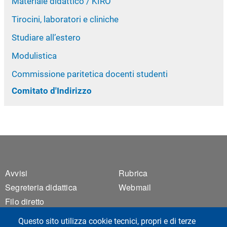
Materiale didattico / KIRO
Tirocini, laboratori e cliniche
Studiare all’estero
Modulistica
Commissione paritetica docenti studenti
Comitato d'Indirizzo
Footer 1
Footer 2
Avvisi
Rubrica
Segreteria didattica
Webmail
Filo diretto
Materiali didattici/KIRO
Questo sito utilizza cookie tecnici, propri e di terze