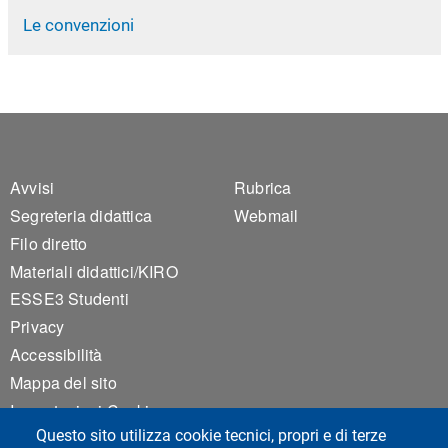
Le convenzioni
Footer 1
Footer 2
Avvisi
Rubrica
Segreteria didattica
Webmail
Filo diretto
Materiali didattici/KIRO
ESSE3 Studenti
Privacy
Accessibilità
Mappa del sito
Impostazioni Cookie
Questo sito utilizza cookie tecnici, propri e di terze