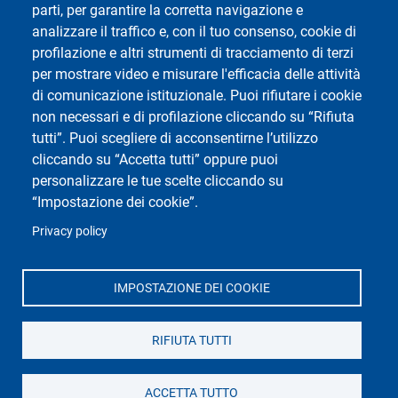
parti, per garantire la corretta navigazione e
Social del corso di laurea
analizzare il traffico e, con il tuo consenso, cookie di
profilazione e altri strumenti di tracciamento di terzi
per mostrare video e misurare l'efficacia delle attività
di comunicazione istituzionale. Puoi rifiutare i cookie
non necessari e di profilazione cliccando su “Rifiuta
tutti”. Puoi scegliere di acconsentirne l’utilizzo
cliccando su “Accetta tutti” oppure puoi
personalizzare le tue scelte cliccando su
“Impostazione dei cookie”.
Social di Ateneo
Privacy policy
IMPOSTAZIONE DEI COOKIE
Dipartimento di Scienze Politiche e Sociali
Università degli Studi di Pavia
RIFIUTA TUTTI
Corso Strada Nuova, 65 - 27100 Pavia
ACCETTA TUTTO