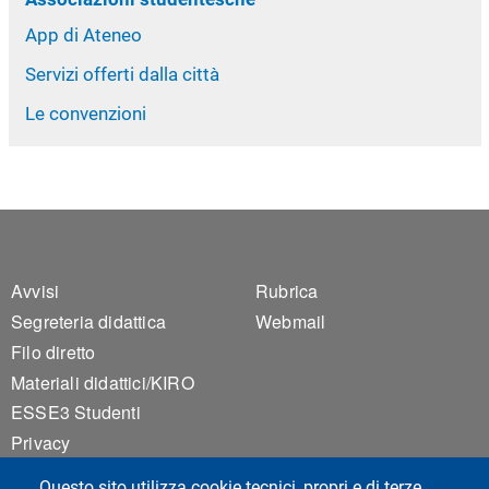
App di Ateneo
Servizi offerti dalla città
Le convenzioni
Footer 1
Footer 2
Avvisi
Rubrica
Segreteria didattica
Webmail
Filo diretto
Materiali didattici/KIRO
ESSE3 Studenti
Privacy
Accessibilità
Questo sito utilizza cookie tecnici, propri e di terze