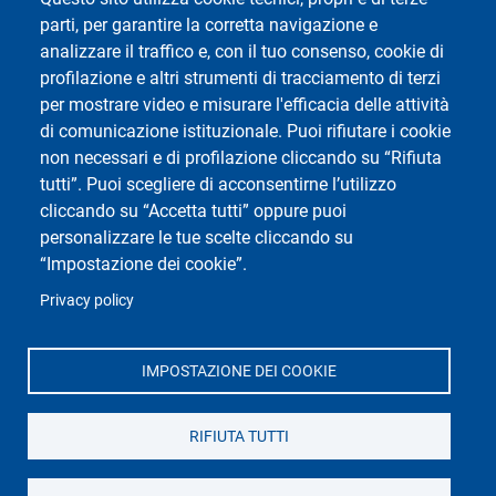
Mappa del sito
parti, per garantire la corretta navigazione e
Impostazioni Cookie
analizzare il traffico e, con il tuo consenso, cookie di
profilazione e altri strumenti di tracciamento di terzi
per mostrare video e misurare l'efficacia delle attività
Social del corso di laurea
di comunicazione istituzionale. Puoi rifiutare i cookie
non necessari e di profilazione cliccando su “Rifiuta
tutti”. Puoi scegliere di acconsentirne l’utilizzo
cliccando su “Accetta tutti” oppure puoi
personalizzare le tue scelte cliccando su
“Impostazione dei cookie”.
Privacy policy
Social di Ateneo
IMPOSTAZIONE DEI COOKIE
RIFIUTA TUTTI
Dipartimento di Scienze Politiche e Sociali