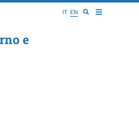
IT
EN
rno e