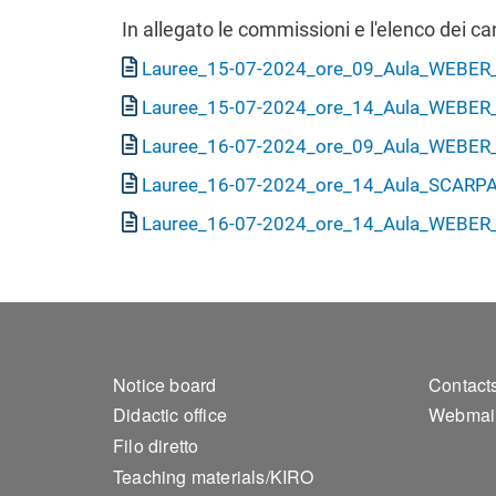
In allegato le commissioni e l'elenco dei ca
Document
Lauree_15-07-2024_ore_09_Aula_WEBER_
Document
Lauree_15-07-2024_ore_14_Aula_WEBER_
Document
Lauree_16-07-2024_ore_09_Aula_WEBER_
Document
Lauree_16-07-2024_ore_14_Aula_SCARPA
Document
Lauree_16-07-2024_ore_14_Aula_WEBER_
Footer 1
Foo
Notice board
Contact
Didactic office
Webmai
Filo diretto
Teaching materials/KIRO