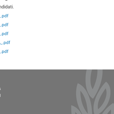
ndidati.
.pdf
.pdf
.pdf
_.pdf
.pdf
ter 2
s
l